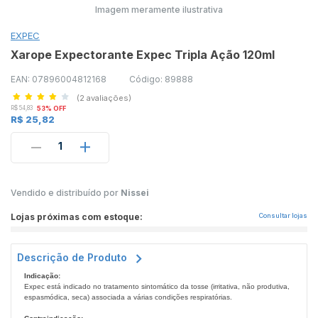
Imagem meramente ilustrativa
EXPEC
Xarope Expectorante Expec Tripla Ação 120ml
EAN: 07896004812168
Código: 89888
(2 avaliações)
R$ 54,83
53% OFF
R$ 25,82
1
Vendido e distribuído por
Nissei
Lojas próximas com estoque:
Consultar lojas
Descrição de Produto
Indicação:
Expec está indicado no tratamento sintomático da tosse (irritativa, não produtiva,
espasmódica, seca) associada a várias condições respiratórias.