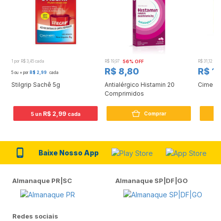
1 por R$ 3,45 cada
R$ 19,97
56% OFF
R$ 31,12
5
R$ 8,80
R$ 1
5 ou + por
R$ 2,99
cada
Stilgrip Sachê 5g
Antialérgico Histamin 20
Cimegri
Comprimidos
R$ 2,99
Comprar
5 un
cada
Baixe Nosso App
Almanaque PR|SC
Almanaque SP|DF|GO
Redes sociais