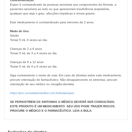
Contraindicação:
Expec é contraindicado às pessoas sensíveis aos componentes da fórmula, a
pacientes sensíveis ao iodo ou que apresentam insuficiência respiratória,
qualquer que seja o grau, afecções hepáticas e renais graves.
Este medicamento é contraindicado para menores de 2 anos.
Modo de Uso:
Adulto
Tomar 5 mL 6 vezes ao dia.
Crianças de 2 a 6 anos
Tomar 5 mL de 3 a 4 vezes ao dia.
Crianças de 6 a 12 anos
Tomar 5 mL de 4 a 6 vezes ao dia.
Siga corretamente o modo de usar. Em caso de dúvidas sobre este medicamento,
procure orientação do farmacêutico. Não desaparecendo os sintomas, procure
orientação de seu médico ou cirurgião-dentista.
https://pro.consultaremedios.com.br/bula/expec
SE PERSISTIREM OS SINTOMAS O MÉDICO DEVERÁ SER CONSULTADO.
ESTE PRODUTO É UM MEDICAMENTO. SEU USO PODE TRAZER RISCOS.
PROCURE O MÉDICO E O FARMACÊUTICO. LEIA A BULA.
Avaliações de clientes